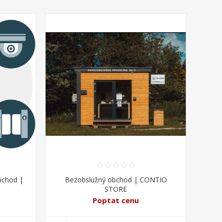
bchod |
Bezobslužný obchod | CONTIO
STORE
Poptat cenu