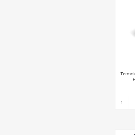
Termok
F