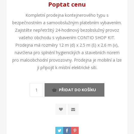
Poptat cenu
Kompletní prodejna kontejnerového typu s
bezpečnostním a samoobslužným platebním vybavením.
Zajistěte nepřetržitý 24-hodinový bezobslužný provoz
vašeho obchodu s vybavením CONTIO SHOP KIT.
Prodejna má rozměry 12 m (d) x 2.5 m (š) x 2.6 m (v),
navržena pro splnění hygienických a stavebních norem
pro maloobchodní provozovny. Prodejna je mobilní a lze
ji připojit k místní elektrické síti.
PŘIDAT DO KOŠÍKU