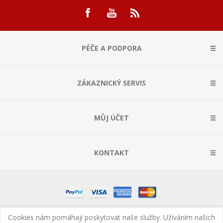
PÉČE A PODPORA
ZÁKAZNICKÝ SERVIS
MŮJ ÚČET
KONTAKT
Copyright © 2026 ArrowSys s.r.o.. Všechna práva vyhrazena.
Cookies nám pomáhají poskytovat naše služby. Užíváním našich