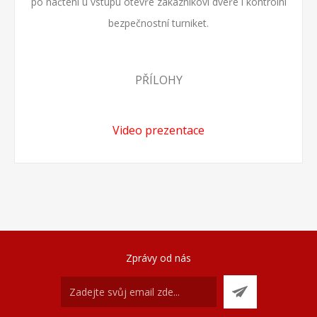
po načtení u vstupu otevře zákazníkovi dveře i kontrolní
bezpečnostní turniket.
PŘÍLOHY
Video prezentace
Zprávy od nás