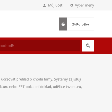
Můj účet
Výběr měny
(0)
Položky
držovat přehled o chodu firmy. Systémy zajišťují
turu nebo EET pokladní doklad, uděláte inventuru,