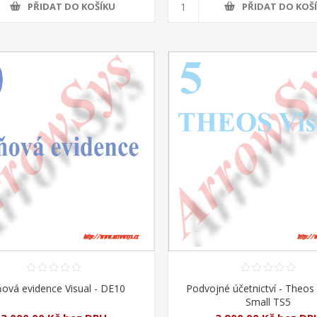
PŘIDAT DO KOŠÍKU
PŘIDAT DO KOŠ
ová evidence Visual - DE10
Podvojné účetnictví - Theos 
Small TS5