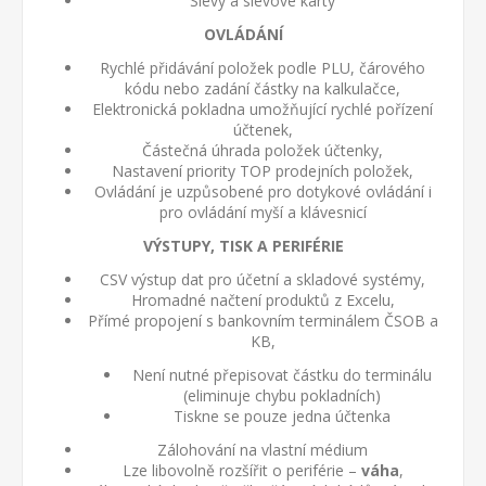
Slevy a slevové karty
OVLÁDÁNÍ
Rychlé přidávání položek podle PLU, čárového
kódu nebo zadání částky na kalkulačce,
Elektronická pokladna umožňující rychlé pořízení
účtenek,
Částečná úhrada položek účtenky,
Nastavení priority TOP prodejních položek,
Ovládání je uzpůsobené pro dotykové ovládání i
pro ovládání myší a klávesnicí
VÝSTUPY, TISK A PERIFÉRIE
CSV výstup dat pro účetní a skladové systémy,
Hromadné načtení produktů z Excelu,
Přímé propojení s bankovním terminálem ČSOB a
KB,
Není nutné přepisovat částku do terminálu
(eliminuje chybu pokladních)
Tiskne se pouze jedna účtenka
Zálohování na vlastní médium
Lze libovolně rozšířit o periférie –
váha
,