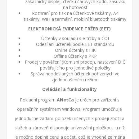
zákaznický displej, čtečku čárových kódů, zásuvku
na hotovost
Rozhraní pro tisk na účtenkové tiskárny, A4
tiskárny, WiFi a termální, mobilní bluetooth tiskárny
ELEKTRONICKÁ EVIDENCE TRŽEB (EET)
Účtenky v souladu s e-tržby a ČOI
Odesílání účtenek podle EET standardu
Online účtenky s FIK
Offline účtenky s PKP
Prodej v pověření (Komisní prodej), nastavení DIČ
pověřujícího pro jednotlivé položky
Správa neodeslaných účtenek pořízených ve
zjednodušeném režimu
Ovládání a funkcionality
Pokladní program
ANetCa
je určen pro zařízení s
operačním systémem Windows. Program umožňuje
jednoduché zadání položek určených k prodeji zboží a
služeb a zároveň disponuje univerzální položkou, u níž
je možno doplnit cenu a počet, což je vhodné zejména