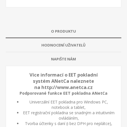
O PRODUKTU
HODNOCENÍ UŽIVATELŮ
NAPIŠTE NÁM
Více informací o EET pokladní
systém ANetCa naleznete
na
http://www.anetca.cz
Podporované funkce EET pokladna ANetCa
Univerzální EET pokladna pro Windows PC,
notebook a tablet,
EET registrační pokladna se snadným a intuitivním
ovládáním,
Tvorba účtenky s daní (i bez DPH pro neplátce),