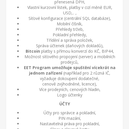
přenesená DPH,
Vlastní kurzovní lístek, platby v cizí měně EUR,
USD,.. ,
Síťové konfigurace (centrální SQL databáze),
Mobilní číšník,
Přehledy tržeb,
Pokladní přehledy,
Třídění a správa položek,
Správa účtenek (daňových dokladů),
Bitcoin
platby s přímou konverzí do KČ, BIP44,
Možnost síťového propojení (server) a mobilních
prodejců,
EET Program umožňuje spuštění vícekrát na
jednom zařízení
(například pro 2 různá IČ,
vyžaduje dokoupení dodatečné,
cenově zvýhodněné, licence),
Více prodejních, cenových hladin,
Logo účtenky
ÚČTY
Účty pro správce a pokladní,
PIN mazání,
Nastavitelná práva pro pokladní,